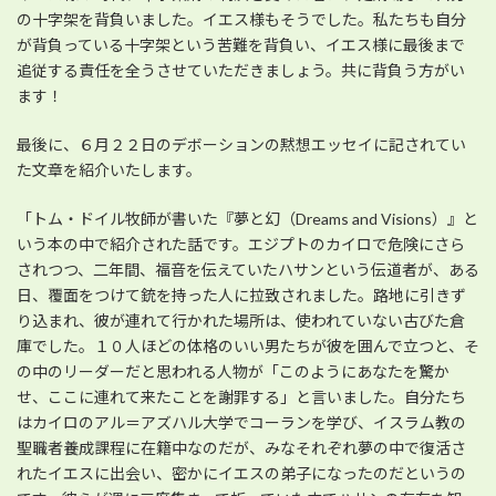
の十字架を背負いました。イエス様もそうでした。私たちも自分
が背負っている十字架という苦難を背負い、イエス様に最後まで
追従する責任を全うさせていただきましょう。共に背負う方がい
ます！
最後に、６月２２日のデボーションの黙想エッセイに記されてい
た文章を紹介いたします。
「トム・ドイル牧師が書いた『夢と幻（Dreams and Visions）』と
いう本の中で紹介された話です。エジプトのカイロで危険にさら
されつつ、二年間、福音を伝えていたハサンという伝道者が、ある
日、覆面をつけて銃を持った人に拉致されました。路地に引きず
り込まれ、彼が連れて行かれた場所は、使われていない古びた倉
庫でした。１０人ほどの体格のいい男たちが彼を囲んで立つと、そ
の中のリーダーだと思われる人物が「このようにあなたを驚か
せ、ここに連れて来たことを謝罪する」と言いました。自分たち
はカイロのアル＝アズハル大学でコーランを学び、イスラム教の
聖職者養成課程に在籍中なのだが、みなそれぞれ夢の中で復活さ
れたイエスに出会い、密かにイエスの弟子になったのだというの