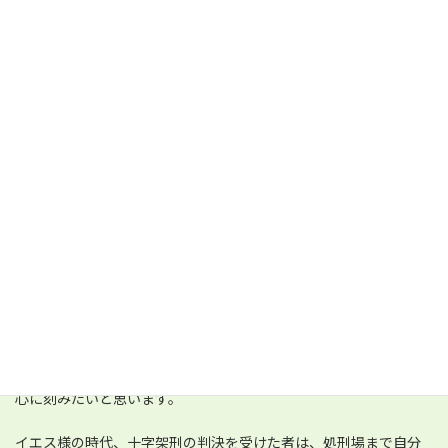
【主イエスの愛の招き】
イエス様の派遣メッセージは厳しい言葉が並べられています
が、その根底には温かく弟子たちを愛するが故の厳しさであるこ
とが分かりました。
あなたは今、どんな十字架を背負っていますか。誰に対する信仰
の重荷があるでしょうか。自分の十字架が重いと思って周りを見
回して、あれがいいなとか思ったことはないでしょうか。イエス
様は
「それから、みんなの者に言われた、「だれでもわたしにつ
いてきたいと思うなら、自分を捨て、日々自分の十字架を負うて、
わたしに従ってきなさい。」（ルカ9:23）
と招いておられます。
イエス様の弟子として福音を伝えてきた諸先輩方の存在の故に、
遠く日本にまで福音が伝わりました。語り続ける主の器がそれぞ
れの時代に必要なのです。そして、「福音は必ず勝利する」ことを
心に刻みたいと思います。
イエス様の時代、十字架刑の判決を受けた者は、処刑場まで自分