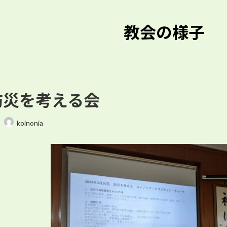
教会の様子
日) 防災を考える会
koinonia