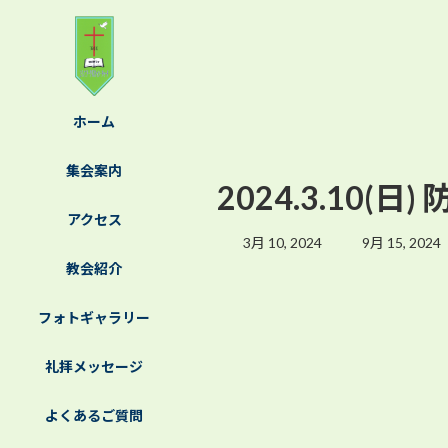
コ
ナ
ン
ビ
テ
ゲ
ン
ー
ツ
シ
ホーム
へ
ョ
ス
ン
集会案内
キ
に
2024.3.10(
ッ
移
アクセス
プ
動
最
3月 10, 2024
9月 15, 2024
終
教会紹介
更
新
フォトギャラリー
日
時
:
礼拝メッセージ
よくあるご質問