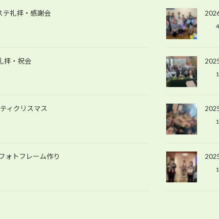
ンテコステ礼拝・感謝会
20
4
ター礼拝・祝会
20
1
東京シティクリスマス
20
1
事会・フォトフレーム作り
202
1