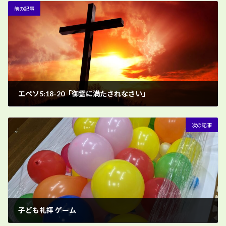
前の記事
エペソ5:18-20「御霊に満たされなさい」
3月 24, 2024
次の記事
子ども礼拝 ゲーム